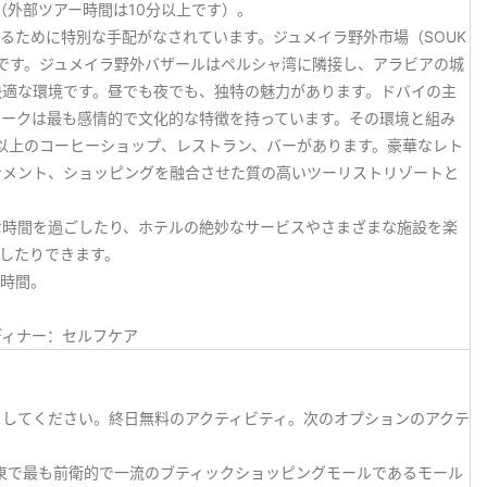
（外部ツアー時間は10分以上です）。
るために特別な手配がなされています。ジュメイラ野外市場（SOUK
ットです。ジュメイラ野外バザールはペルシャ湾に隣接し、アラビアの城
快適な環境です。昼でも夜でも、独特の魅力があります。ドバイの主
スークは最も感情的で文化的な特徴を持っています。その環境と組み
0以上のコーヒーショップ、レストラン、バーがあります。豪華なレト
ンメント、ショッピングを融合させた質の高いツーリストリゾートと
な時間を過ごしたり、ホテルの絶妙なサービスやさまざまな施設を楽
したりできます。
由時間。
ディナー：セルフケア
ましてください。終日無料のアクティビティ。次のオプションのアクテ
東で最も前衛的で一流のブティックショッピングモールであるモール