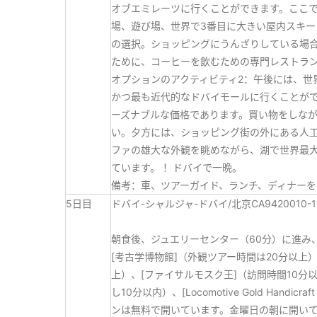
オブエミレーツに行くことができます。ここ
場、遊び場、世界で3番目に大きい屋内スキ
の選択。ショッピングにうんざりしている場
ために、コーヒーを飲むための専門レストラ
オプションのアクティビティ2：午後には、世
かつ最も近代的なドバイモールに行くことが
ーズナブルな価格であります。買い物をしな
い。夕方には、ショッピング街の外にある人
ファの雄大な外観を眺めながら、湖で世界最
ています。 ！ドバイで一晩。
備考：車、ツアーガイド、ランチ、ディナー
5日目
ドバイ-シャルジャ-ドバイ/北京CA9420010-
朝食後、ジュエリーセンター（60分）に進み
[考古学博物館]（外観ツアー時間は20分以上）
上）、[ファイサルモスク王]（訪問時間10分
し10分以内）、[Locomotive Gold Han
ンは無料で開いています。金曜日の朝に開い