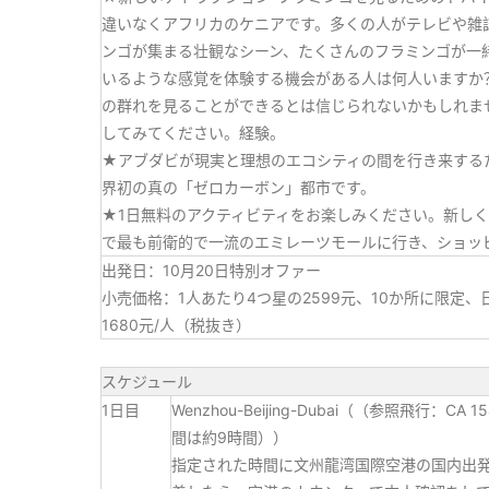
違いなくアフリカのケニアです。多くの人がテレビや雑
ンゴが集まる壮観なシーン、たくさんのフラミンゴが一
いるような感覚を体験する機会がある人は何人いますか
の群れを見ることができるとは信じられないかもしれま
してみてください。経験。
★アブダビが現実と理想のエコシティの間を行き来する
界初の真の「ゼロカーボン」都市です。
★1日無料のアクティビティをお楽しみください。新し
で最も前衛的で一流のエミレーツモールに行き、ショッ
出発日：10月20日特別オファー
小売価格：1人あたり4つ星の2599元、10か所に限定
1680元/人（税抜き）
スケジュール
1日目
Wenzhou-Beijing-Dubai（（参照飛行：CA 
間は約9時間））
指定された時間に文州龍湾国際空港の国内出