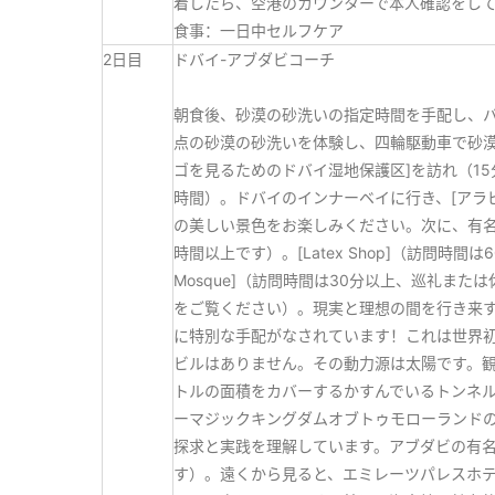
着したら、空港のカウンターで本人確認をし
食事：一日中セルフケア
2日目
ドバイ-アブダビコーチ
朝食後、砂漠の砂洗いの指定時間を手配し、
点の砂漠の砂洗いを体験し、四輪駆動車で砂漠
ゴを見るためのドバイ湿地保護区]を訪れ（15
時間）。ドバイのインナーベイに行き、[アラ
の美しい景色をお楽しみください。次に、有名
時間以上です）。[Latex Shop]（訪問時
Mosque]（訪問時間は30分以上、巡礼ま
をご覧ください）。現実と理想の間を行き来す
に特別な手配がなされています！これは世界
ビルはありません。その動力源は太陽です。観
トルの面積をカバーするかすんでいるトンネル
ーマジックキングダムオブトゥモローランドの
探求と実践を理解しています。アブダビの有名
す）。遠くから見ると、エミレーツパレスホ