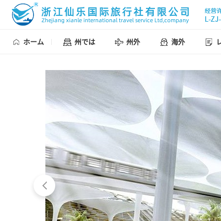
ホーム
州では
州外
海外