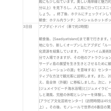
殿にも少し似ています。美しい海岸線と魅力的
分以上）を見下ろし、人工島に行って[エスニッ
しょう。 。終了後、ホテルにチェックインし
朝食：ホテル内ランチ：スペシャルホットポ
3日目
アブダビ-ドバイ（車で約2時間）
朝食後、[SaadiyatIsland]まで車で行
地になり、新しくオープンしたアブダビ「ル
化資源を結集しています。 「ゲンハイム美術
分で入場できますが、その他のアトラクショ
サーディ島の展望を生き生きとさせるために
ンスピレーションの源」を意味する）センタ
ティブな方法で観光客に説明します。また、20
え、島全体（外観）に移転しました。次に、
[ジュメイラビーチ海水浴場]と[ジュメイラビ
しと潮風、究極の休暇とレジャーを体験し、写
[アラビア文化芸術センター]（訪問時間は45
上）。その後、モノレールで世界の6番目の驚