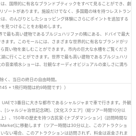
では、国際的に有名なブランドブティックをすべて見ることができ、劇
ーリゾートがあります。施設だけでなく、多国籍の味を持つレストラン
合は、のんびりとしたショッピング体験にさらにポイントを追加する
ンを見つけることをお勧めします。
界で最も高い建物であるブルジュハリファの隣にある、ドバイで最大
できます。このモールには、さまざまな世界的に有名なブランドがリ
がら買い物を楽しむことができます。市内の巨大な水槽をご覧くださ
工湖に行くことができます。世界で最も高い建物であるブルジュハリ
大の音楽噴水ショーは、壮観なオーディオビジュアルの楽しさに満ち
を除く、当日の終日の自由時間。
1145 + 1飛行時間は約9時間です））
、UAEで3番目に大きな都市であるシャルジャまで車で行きます。外観
、[シャルジャ治世記念碑]、[文化スクエア]（総ツアー時間10分以
以上）、150年の歴史を持つ古民家-[ナブダマンション]（訪問時間な
dicraft Market]に移動します（ツアー時間は30分以上、このアトラクショ
ていない場合、このアトラクションは訪問されず、料金は返金されま