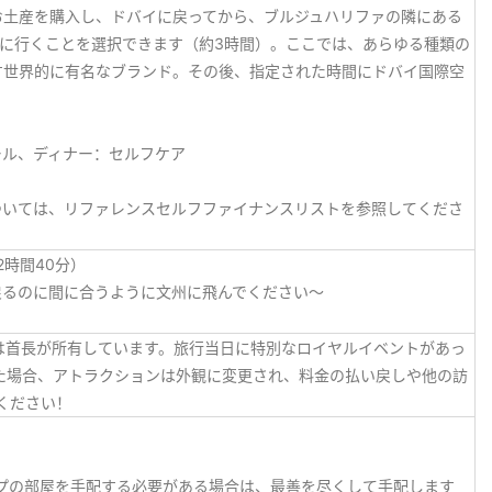
お土産を購入し、ドバイに戻ってから、ブルジュハリファの隣にある
]に行くことを選択できます（約3時間）。ここでは、あらゆる種類の
す世界的に有名なブランド。その後、指定された時間にドバイ国際空
ール、ディナー：セルフケア
ついては、リファレンスセルフファイナンスリストを参照してくださ
約2時間40分）
戻るのに間に合うように文州に飛んでください〜
木は首長が所有しています。旅行当日に特別なロイヤルイベントがあっ
した場合、アトラクションは外観に変更され、料金の払い戻しや他の訪
ください！
イプの部屋を手配する必要がある場合は、最善を尽くして手配します