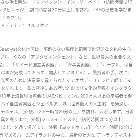
な砂浜を眺め、「マンハッタン・イン・ザ・ベイ」（訪問時間は10
クビレッジ]（訪問時間は30分以上）を訪れ、UAEの歴史を学びま
てください。
ットディナー：セルフケア
きます。Saadiyat文化地区は、前例のない規模と範囲で世界的な文化の中心
ーブル」や次の「アブダビエンシェント」など、世界最大の重要な文
館」、「ザイード国立美術館」、「海事美術館」（「ルーブル」は自
ンはまだ完成しておらず、開店していません）。受賞者の手。次に、
観光客のために注意深く建てられたマナオサディ（アラビア語で「イ
ーを訪れます。島の背後にある歴史的および文化的景観をインタラク
10年上海世界博覧会のUAEパビリオンは200万人以上の来場者を迎
ドバイ自由貿易区とジェベルアリ港（世界最大の人工港）を通過し、
ーチホテル]（外観、ツアー時間20分以上）を訪れ、入浴します。日差
真を撮ります。外観[ジュメイラモスク]（訪問時間は15分以上）、
分以上）を通り過ぎます。外観【ヨットホテル】（ツアー時間15分以
異であるパームアイランドの中心、最新の壮大な[アトランティスホ