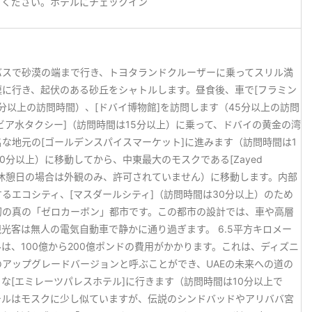
てください。ホテルにチェックイン
バスで砂漠の端まで行き、トヨタランドクルーザーに乗ってスリル満
に行き、起伏のある砂丘をシャトルします。昼食後、車で[フラミン
分以上の訪問時間）、[ドバイ博物館]を訪問します（45分以上の訪問
ビア水タクシー]（訪問時間は15分以上）に乗って、ドバイの黄金の湾
な地元の[ゴールデンスパイスマーケット]に進みます（訪問時間は1
間は60分以上）に移動してから、中東最大のモスクである[Zayed
たは休憩日の場合は外観のみ、許可されていません）に移動します。内部
るエコシティ、[マスダールシティ]（訪問時間は30分以上）のため
初の真の「ゼロカーボン」都市です。この都市の設計では、車や高層
光客は無人の電気自動車で静かに通り過ぎます。 6.5平方キロメー
は、100億から200億ポンドの費用がかかります。これは、ディズニ
アップグレードバージョンと呼ぶことができ、UAEの未来への道の
な[エミレーツパレスホテル]に行きます（訪問時間は10分以上で
テルはモスクに少し似ていますが、伝説のシンドバッドやアリババ宮