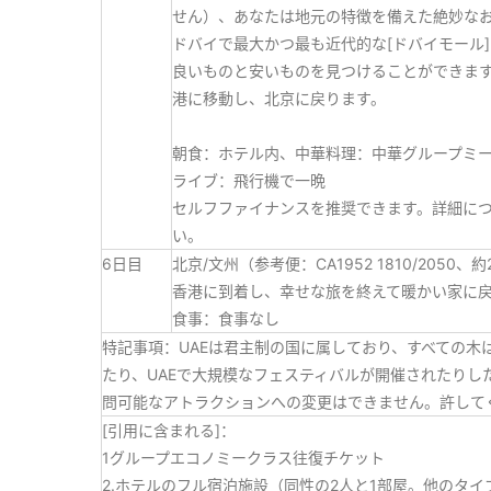
せん）、あなたは地元の特徴を備えた絶妙な
ドバイで最大かつ最も近代的な[ドバイモール
良いものと安いものを見つけることができま
港に移動し、北京に戻ります。
朝食：ホテル内、中華料理：中華グループミ
ライブ：飛行機で一晩
セルフファイナンスを推奨できます。詳細に
い。
6日目
北京/文州（参考便：CA1952 1810/2050、
香港に到着し、幸せな旅を終えて暖かい家に
食事：食事なし
特記事項：UAEは君主制の国に属しており、すべての
たり、UAEで大規模なフェスティバルが開催されたり
問可能なアトラクションへの変更はできません。許して
[引用に含まれる]：
1グループエコノミークラス往復チケット
2.ホテルのフル宿泊施設（同性の2人と1部屋。他のタ