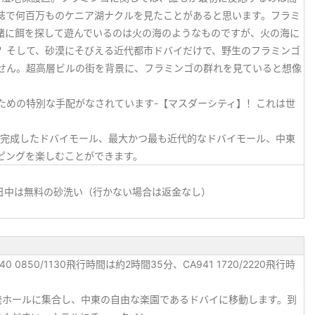
誌で何百万ものケニア湖ナクルを見たことがあると思います。フラミ
緒に餌を探して遊んでいるのは火の海のようなものですが、火の海に
？そして、砂漠にそびえる近代都市ドバイだけで、野生のフラミンゴ
せん。超高層ビルの街を背景に、フラミンゴの群れを見ていると想像
ための特別な手配がなされています-【マスダーシティ】！これは世
く完成したドバイモール、最大かつ最も近代的なドバイモール、中東
ピングを楽しむことができます。
、日中は無料の砂洗い（行かない場合は返金なし）
1540 0850/1130飛行時間は約2時間35分、CA941 1720/2220飛行時
発ホールに集合し、中東の自由な楽園であるドバイに移動します。到