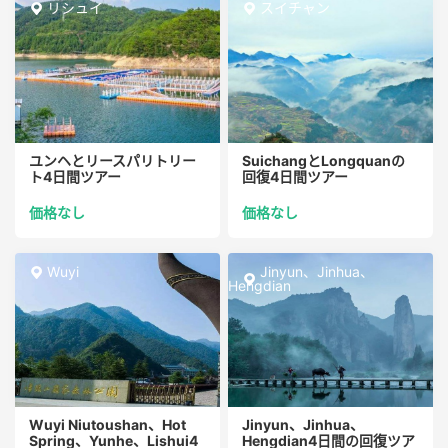
リシュイ
スイチャン
ユンヘとリースパリトリー
SuichangとLongquanの
ト4日間ツアー
回復4日間ツアー
価格なし
価格なし
Wuyi
Jinyun、Jinhua、
Hengdian
Wuyi Niutoushan、Hot
Jinyun、Jinhua、
Spring、Yunhe、Lishui4
Hengdian4日間の回復ツア