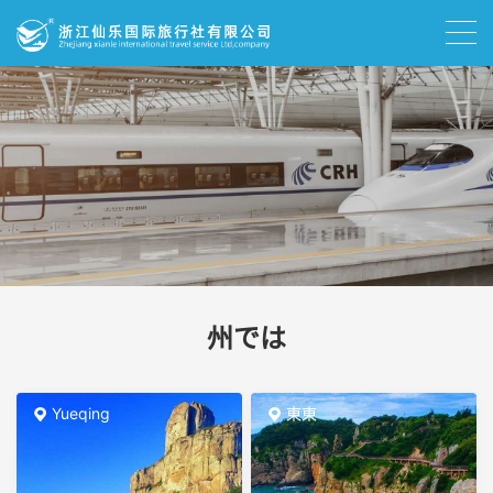
州では
Yueqing
東東