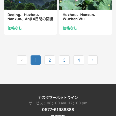
Deqing、Huzhou、
Huzhou、Nanxun、
Nanxun、Anji 4日間の回復
Wuzhen Wu
ツアー
VillageRetreat4日間ツアー
価格なし
価格なし
‹
1
2
3
4
›
カスタマーホットライン
サービス：08：00 am -17：00 pm
0577-61988888