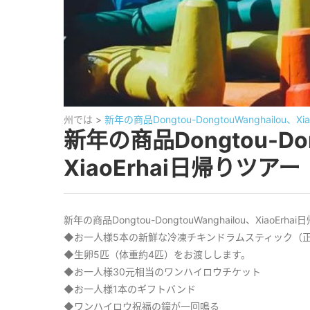
州では
>
新年の商品Dongtou-DongtouWanghailou、X
新年の商品Dongtou-Don
XiaoErhai日帰りツアー
新年の商品Dongtou-DongtouWanghailou、XiaoErh
◆お一人様5本の新鮮な冷凍チキンドラムスティック（
◆生卵5匹（体重約4匹）をお渡しします。
◆お一人様30元相当のワンハイロウチケット
◆お一人様1本のギフトバンド
◆ワンハイロウ祝福の鐘が一回鳴る