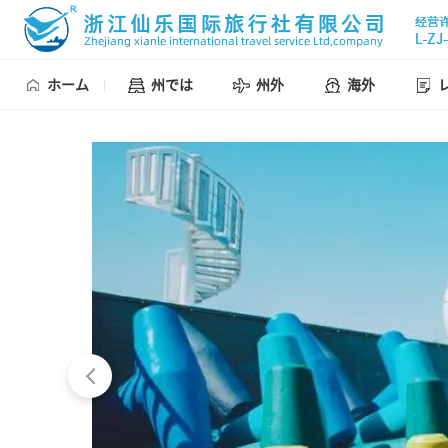
ホーム
州では
州外
海外