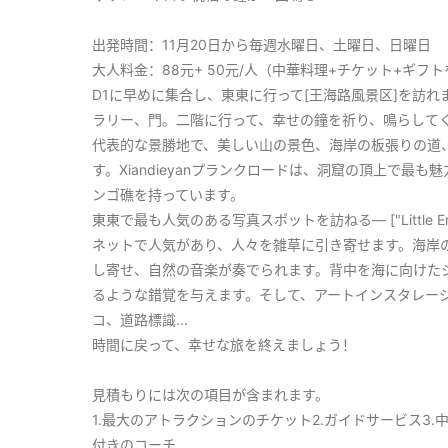
出発時間：11月20日から毎週水曜日、土曜日、日曜日
大人料金：88元+ 50元/人（中華料理+チケット+ギフ
D1に早めに集合し、東東に行って[王海路風景区]を訪
ラリー、門。二階に行って、幸せの鐘を祈り、鳴らしてください
代表的な景勝地で、美しい山の景色、海岸の板張りの道
す。Xiandieyanプランクロードは、洞窟の頂上で
ンゴ礁を持っています。
東東で最も人気のある写真スポットを訪ねる— ["Little
ネットで人気があり、人々を雑草に引き寄せます。海岸
し寄せ、自然の音楽が奏でられます。背中を海に向けた
るような錯覚を与えます。そして、アートインスタレー
コ、道路標識...
時間に戻って、幸せな旅を終えましょう！
見積もりには次の項目が含まれます。
1.最大のアトラクションのチケット2.ガイドサービス3.
付きのコーチ