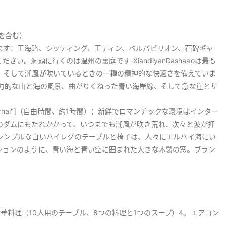
トを含む）
れます：王海路、シッティング、王ティン、ベルパビリオン、石碑ギャ
。洞頭に行くのは温州の裏庭です-XiandiyanDashaaoは最も
、そして潮風が吹いているときの一種の精神的な快適さを備えていま
最も魅力的な山と海の風景、曲がりくねった青い海岸線、そして急な崖とサ
 Erhai"]（自由時間、約1時間）：新鮮でロマンチックな環境はインター
のダムにもたれかかって、いつまでも潮風が吹き荒れ、次々と波が押
シンプルな白いハイレグのテーブルと椅子は、人々にエルハイ海にい
ションのように、青い海と青い空に囲まれた大きな木製の窓。ブラン
中華料理（10人用のテーブル、8つの料理と1つのスープ）4。エアコン