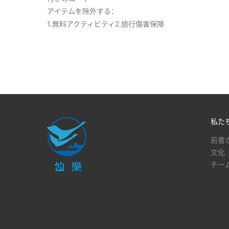
アイテムを除外する：
1.無料アクティビティ2.旅行傷害保険
私た
前書
文化
チー