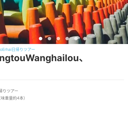
iaoErhai日帰りツアー
gtouWanghailou、
ai日帰りツアー
正味重量約4本）