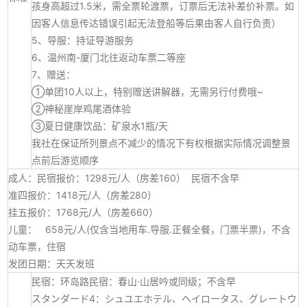
孩身高超过1.5米，需全票轮渡票，订票后无法补差价补票。如
因客人信息传达错误引起无法登船等后果由客人自行负责）
5、导服：持证导游服务
6、温州南-厦门北往返动车票二等座
7、赠送：
①单团10人以上，特别赠送讲解器，无需另行付费哦~
②神秘崖岸鸡尾酒体验
③夏日健康饮品：矿泉水1瓶/天
我社在保证所列景点不减少的情况下有权根据实际情况调整景
点前后游览顺序
成人：民宿报价：1298元/人（房差160） 民宿不含早
准四报价：1418元/人（房差280）
挂五报价：1768元/人（房差660）
儿童： 658元/人(仅含当地用车.导服.正餐全餐，门票半票)，不含
动车票，住宿
发团日期：天天发班
民宿：环岛路民宿：春山·山居吟或同级；不含早
スタンダード4：シュユエホテル、ヘイロータス、グレートウ