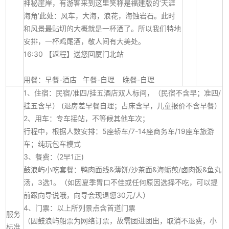
神秘崖岸，有游客来到这里笑称是福建版的‘天涯
海角’此处：风车，大海，浪花，海蚀岩石。此时
和风景最贴切的大概就是一杯酒了。所以我们特地
安排，一杯鸡尾酒，敬人间有大美处。
16:30 【返程】送您回厦门北站
用餐：早餐-酒店 午餐-自理 晚餐-自理
1、住宿：民宿/准四/挂五酒店双人标间，（民宿不含早；准四/
挂五含早） (退房差早餐自理；占床含早，儿童报价不含早餐）
2、用车：专车接站，不等候其他车次；
行程中，根据人数安排：5座轿车/7-14座商务车/19座车旅游
车；纯玩包车模式
3、餐费：(2早1正)
鼓浪屿小吃套餐：鸭肉面线&薄饼/沙茶面&海蛎煎/卤肉饭&鱼丸
汤，3选1。（如因夏季胃口不佳或任何原因选择不吃，可以提
前跟向导说哦，向导会现退您30元/人）
4、门票：以上所列景点含首道门票
服务
（因鼓浪屿船票为网络订票，故需团进团出，取消不退费，小
标准