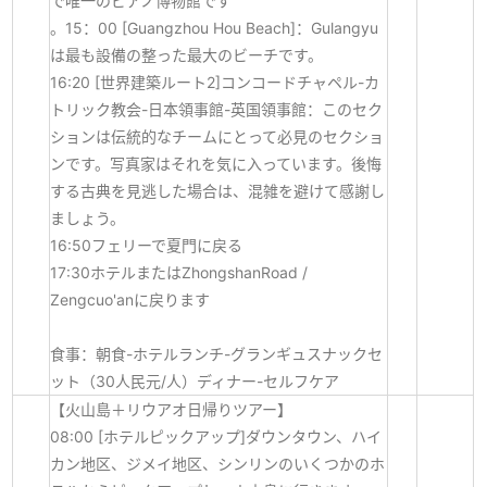
で唯一のピアノ博物館です
。15：00 [Guangzhou Hou Beach]：Gulangyu
は最も設備の整った最大のビーチです。
16:20 [世界建築ルート2]コンコードチャペル-カ
トリック教会-日本領事館-英国領事館：このセク
ションは伝統的なチームにとって必見のセクショ
ンです。写真家はそれを気に入っています。後悔
する古典を見逃した場合は、混雑を避けて感謝し
ましょう。
16:50フェリーで夏門に戻る
17:30ホテルまたはZhongshanRoad /
Zengcuo'anに戻ります
食事：朝食-ホテルランチ-グランギュスナックセ
ット（30人民元/人）ディナー-セルフケア
【火山島＋リウアオ日帰りツアー】
08:00 [ホテルピックアップ]ダウンタウン、ハイ
カン地区、ジメイ地区、シンリンのいくつかのホ