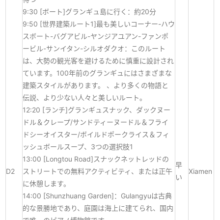
9:30 [ボート]グランギュ島に行く：約20分
9:50 [世界建築ルート1]最も美しいコーナー-ハウ
スボート-バグアビル-ヤンジアユアン-ファンポ
ービル-サンイタン-シルオダクオ：このルート
は、大勢の観光客を避けるために慎重に設計され
ています。100年前のグランギュにはさまざまな
建築スタイルがあります。 、より多くの物語と
伝説、より少ない人々と美しいルート。
12:20 [ランチ]グランギュスナック、ダックヌー
ドル＆クレープ/サンドティーヌードル＆フライ
ドシーオイスター/ボイルドポークライス＆フィ
ッシュボールスープ、3つの選択肢1
13:00 [Longtou Road]スナックネットレッドの
早
D2
ストリートでの無料アクティビティ、または正午
Xiamen
い
に休憩します。
14:00 [Shunzhuang Garden]：Gulangyuは古典
的な景勝地であり、庭園は海上に建てられ、国内