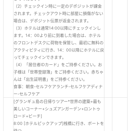
（2）チェックイン時に一定のデポジットが課金
されます。チェックアウト時に部屋に損傷がない
場合は、デポジット伝票が返金されます。
（3）ホテルは通常14:00以降にチェックインし
ます。14：00より前に到着した場合は、ホテル
のフロントデスクに荷物を保管し、最初に無料の
アクティビティに行き、14：00以降にホテルに戻
ってチェックインできます。
（4）「居住者IDカード」をご持参ください。お
子様は「世帯登録簿」をご持参ください。赤ちゃ
んは「出生証明書」をご持参ください。
食事：朝食-セルフケアランチ-セルフケアディナ
ー-セルフケア
[グランギュ島の日帰りツアー*世界の建築+最も
美しいコーナー+シュズアンガーデン+ロントゥ
ロード+ビーチ]
8:00 [ホテルピックアップ]桟橋に行き、ボートを
待つ