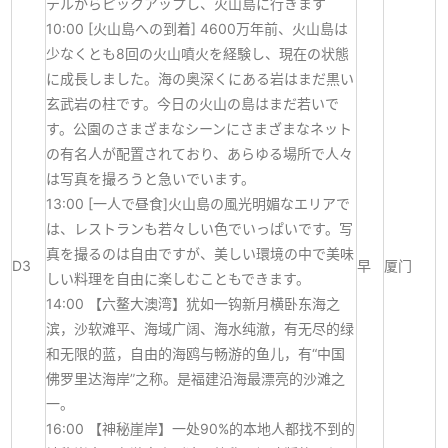
テルからピックアップし、火山島に行きます
10:00 [火山島への到着] 4600万年前、火山島は
少なくとも8回の火山噴火を経験し、現在の状態
に成長しました。
海の奥深くにある岩はまだ黒い
玄武岩の柱です。
今日の火山の島はまだ若いで
す。公園のさまざまなシーンにさまざまなネット
の有名人が配置されており、あらゆる場所で人々
は写真を撮ろうと急いでいます。
13:00 [一人で昼食]火山島の風光明媚なエリアで
は、レストランも若々しい色でいっぱいです。
写
真を撮るのは自由ですが、美しい環境の中で美味
D3
早
厦门
しい料理を自由に楽しむこともできます。
14:00 【六鳌大澳湾】犹如一钩新月横卧东海之
滨，沙软滩平、海域广阔、海水纯澈，有无尽的绿
和无限的蓝，自由的海鸥与畅游的鱼儿，有“中国
佛罗里达海岸”之称。是福建沿海最漂亮的沙滩之
一。
16:00 【神秘崖岸】一处90%的本地人都找不到的