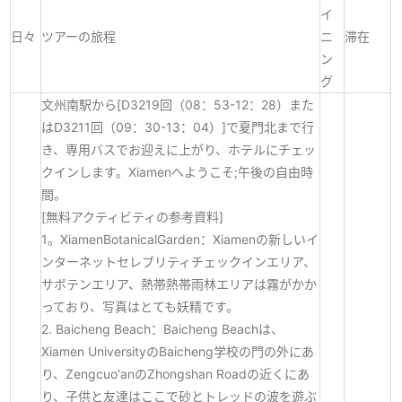
イ
日々
ツアーの旅程
ニ
滞在
ン
グ
文州南駅から[D3219回（08：53-12：28）また
はD3211回（09：30-13：04）]で夏門北まで行
き、専用バスでお迎えに上がり、ホテルにチェッ
クインします。
Xiamenへようこそ;午後の自由時
間。
[無料アクティビティの参考資料]
1。XiamenBotanicalGarden：Xiamenの新しいイ
ンターネットセレブリティチェックインエリア、
サボテンエリア、熱帯熱帯雨林エリアは霧がかか
っており、写真はとても妖精です。
2. Baicheng Beach：Baicheng Beachは、
Xiamen UniversityのBaicheng学校の門の外にあ
り、Zengcuo'anのZhongshan Roadの近くにあ
り、子供と友達はここで砂とトレッドの波を遊ぶ