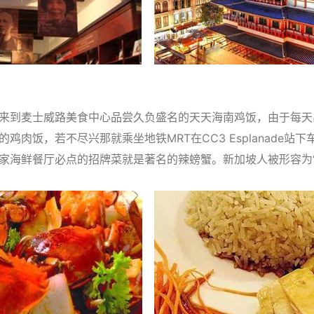
来到麦士威路美食中心品尝久负盛名的天天海南鸡饭，由于每天
鸡肉饭，若不尽兴那就乘坐地铁MRT在CC3 Esplanade站
家海鲜餐厅必点的招牌菜就是著名的辣螃蟹。新加坡人被形容为“