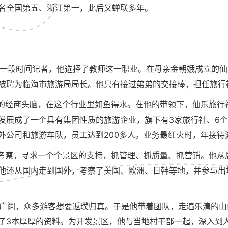
名全国第五、浙江第一，此后又蝉联多年。
当了一段时间记者，他选择了教师这一职业。在母亲金朝娥成立的
被聘为临海市旅游局局长。他只有接过弟弟的交接棒，担任旅行
的经商头脑，在这个行业里如鱼得水。在他的带领下，仙乐旅行社
发展成了一个具有集团性质的旅游企业，旗下有3家旅行社、6
公司和旅游车队，员工达到200多人。业务最红火时，年接待游
考察，寻求一个个景区的支持，抓管理、抓质量、抓营销。他从
他还从国内走到国外，考察了美国、欧洲、日韩等地，并参与出
前景广阔，众多游客想要返璞归真。于是他带着团队，走遍乐清的
了3本厚厚的资料。为开发景区，他与当地村干部一起，深入到