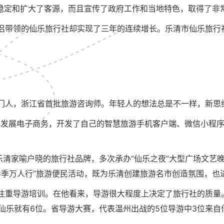
仅稳定和扩大了客源，而且宣传了政府工作和当地特色，取得了非
侣带领的仙乐旅行社却实现了三年的连续增长。乐清市仙乐旅行
门人，浙江省首批旅游咨询师。年轻人的想法总是不一样，新思
合，发展电子商务，开发了自己的智慧旅游手机客户端、微信小程
乐清家喻户晓的旅行社品牌，多次承办“仙乐之夜”大型广场文艺
春季万人行”旅游便民活动，既为乐清创建旅游名市创造氛围，也
注重导游培训。在他看来，导游很大程度上决定了旅行社的质量
仙乐就有6位。省导游大赛，代表温州出战的5位导游中3位来自