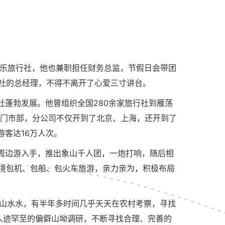
仙乐旅行社，他也兼职担任财务总监，节假日会带团
社的总经理，不得不离开了心爱三寸讲台。
蓬勃发展。他曾组织全国280余家旅行社到雁荡
个门市部，分公司不仅开到了北京、上海，还开到了
客达16万人次。
周边游入手，推出象山千人团，一炮打响，随后相
境包机、包船、包火车旅游，亲力亲为，积极布局
山山水水，有半年多时间几乎天天在农村考察，寻找
人迹罕至的偏僻山坳调研，不断寻找合理、完善的