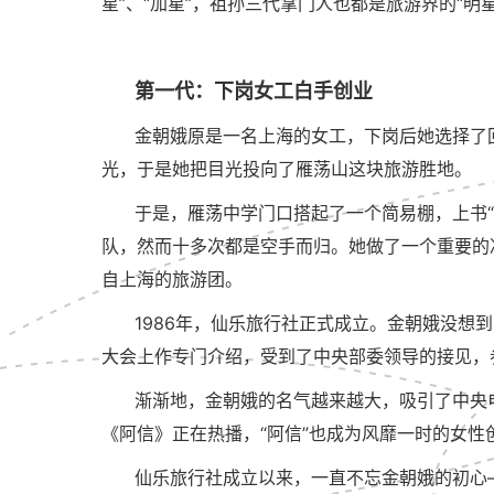
星”、“加星”，祖孙三代掌门人也都是旅游界的“明星
第一代：下岗女工白手创业
金朝娥原是一名上海的女工，下岗后她选择了
光，于是她把目光投向了雁荡山这块旅游胜地。
于是，雁荡中学门口搭起了一个简易棚，上书
队，然而十多次都是空手而归。她做了一个重要的
自上海的旅游团。
1986年，仙乐旅行社正式成立。金朝娥没想
大会上作专门介绍，受到了中央部委领导的接见，
渐渐地，金朝娥的名气越来越大，吸引了中央
《阿信》正在热播，“阿信”也成为风靡一时的女性
仙乐旅行社成立以来，一直不忘金朝娥的初心—