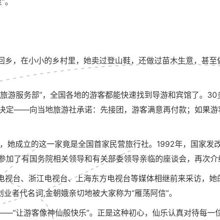
”。
回乡，在小小的乡村里，她卖过登山鞋，还做过苗木生意，甚至
“旅游服务部”，全国各地的游客都能快速找到导游和宾馆了。3
决定——向当地旅游社承诺：先接团，游客满意再付款；如果游
到，她成立的这一家竟是全国首家民营旅行社。1992年，国家
参加了有国务院相关领导和有关部委领导亲临的座谈会，再次介
电视台、浙江电视台、上海东方电视台等媒体相继前来采访，她
创业者代名词,金朝娥亲切地被大家称为“雁荡阿信”。
—“让游客像神仙般快乐”。正是这种初心，仙乐认真对待每一位